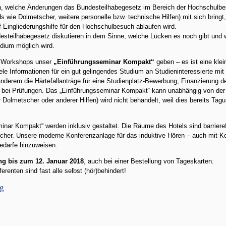
nen, welche Änderungen das Bundesteilhabegesetz im Bereich der Hochschulbe
 wie Dolmetscher, weitere personelle bzw. technische Hilfen) mit sich bri
f Eingliederungshilfe für den Hochschulbesuch ablaufen wird.
teilhabegesetz diskutieren in dem Sinne, welche Lücken es noch gibt und wa
udium möglich wird.
r Workshops unser
„Einführungsseminar Kompakt“
geben – es ist eine kl
ele Informationen für ein gut gelingendes Studium an Studieninteressierte mi
anderem die Härtefallanträge für eine Studienplatz-Bewerbung, Finanzierung 
d bei Prüfungen. Das „Einführungsseminar Kompakt“ kann unabhängig von d
r Dolmetscher oder anderer Hilfen) wird nicht behandelt, weil dies bereits Tag
nar Kompakt“ werden inklusiv gestaltet. Die Räume des Hotels sind barrierefr
her. Unsere moderne Konferenzanlage für das induktive Hören – auch mit Kop
bedarfe hinzuweisen.
g bis zum 12. Januar 2018
, auch bei einer Bestellung von Tageskarten.
erenten sind fast alle selbst (hör)behindert!
ng