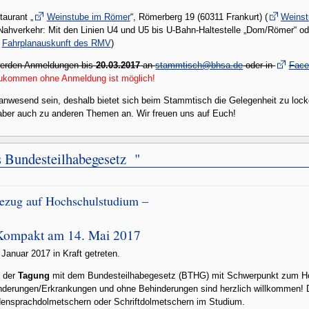
taurant „
Weinstube im Römer
“, Römerberg 19 (60311 Frankurt) (
Weinst
ahverkehr: Mit den Linien U4 und U5 bis U-Bahn-Haltestelle „Dom/Römer“ od
Fahrplanauskunft des RMV
)
werden Anmeldungen bis
20.03.2017
an
stammtisch@bhsa.de
oder in
Face
azukommen ohne Anmeldung ist möglich!
nwesend sein, deshalb bietet sich beim Stammtisch die Gelegenheit zu loc
aber auch zu anderen Themen an. Wir freuen uns auf Euch!
 Bundesteilhabegesetz "
ezug auf Hochschulstudium –
 Kompakt am 14. Mai 2017
Januar 2017 in Kraft getreten.
f der
Tagung
mit dem Bundesteilhabegesetz (BTHG) mit Schwerpunkt zum Ho
inderungen/Erkrankungen und ohne Behinderungen sind herzlich willkommen! D
rdensprachdolmetschern oder Schriftdolmetschern im Studium.