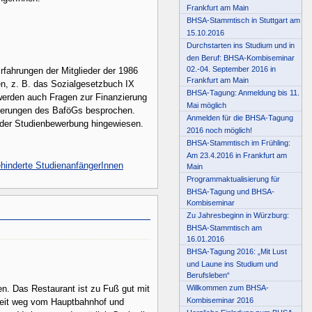
Frankfurt am Main
BHSA-Stammtisch in Stuttgart am
15.10.2016
Durchstarten ins Studium und in
den Beruf: BHSA-Kombiseminar
02.-04. September 2016 in
rfahrungen der Mitglieder der 1986
Frankfurt am Main
n, z. B. das Sozialgesetzbuch IX
BHSA-Tagung: Anmeldung bis 11.
werden auch Fragen zur Finanzierung
Mai möglich
nderungen des BaföGs besprochen.
Anmelden für die BHSA-Tagung
i der Studienbewerbung hingewiesen.
2016 noch möglich!
BHSA-Stammtisch im Frühling:
Am 23.4.2016 in Frankfurt am
hinderte StudienanfängerInnen
Main
Programmaktualisierung für
BHSA-Tagung und BHSA-
Kombiseminar
Zu Jahresbeginn in Würzburg:
BHSA-Stammtisch am
16.01.2016
BHSA-Tagung 2016: „Mit Lust
und Laune ins Studium und
Berufsleben“
Willkommen zum BHSA-
en. Das Restaurant ist zu Fuß gut mit
Kombiseminar 2016
 weit weg vom Hauptbahnhof und