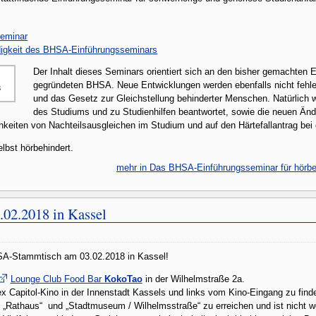
eminar
ndigkeit des BHSA-Einführungsseminars
Der Inhalt dieses Seminars orientiert sich an den bisher gemachten E
gegründeten BHSA. Neue Entwicklungen werden ebenfalls nicht fehle
3
und das Gesetz zur Gleichstellung behinderter Menschen. Natürlich 
des Studiums und zu Studienhilfen beantwortet, sowie die neuen Ä
hkeiten von Nachteilsausgleichen im Studium und auf den Härtefallantrag be
lbst hörbehindert.
mehr in Das BHSA-Einführungsseminar für hörbe
02.2018 in Kassel
HSA-Stammtisch am 03.02.2018 in Kassel!
Lounge Club Food Bar
KokoTao
in der Wilhelmstraße 2a.
x Capitol-Kino in der Innenstadt Kassels und links vom Kino-Eingang zu find
“, „Rathaus“ und „Stadtmuseum / Wilhelmsstraße“ zu erreichen und ist nicht