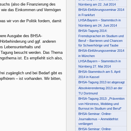
suchs (also die Finanzierung des
Nürnberg am 22. Juli 2014
ngt, wie das Einkommen und Vermögen
BHSA-Einführungsseminar 2014
in Frankfurt
LHSA Bayern – Stammtisch in
s wir von der Politik fordern, damit
Nürnberg am 24. Juni 2014
BHSA-Tagung 2014:
einere Ausgabe des BHSA-
Fremdsprachen im Studium und
Beruf – Barrieren und Chancen
t Hörbehinderung und ggf. anderen
für Schwerhörige und Taube
des Lebensunterhalts und
BHSA-Einführungsseminar 2014
er Tagung besucht werden. Das Thema
in München
ungsthema ist. Es empfiehlt sich also,
LHSA Bayern – Stammtisch in
Nürnberg 27. Mai 2014
BHSA-Stammtisch am 5. April
ei zugänglich und bei Bedarf gibt es
2014 in Kassel
fhörern – ist vorhanden. Wir bitten,
BHSA-Tagung 2013 ist abgesagt
Absolvierendentag 2013 an der
TU Dortmund
BHSA-Tagung 2013: „Prävention
von Hörstress, Mobbing und
Burnout im Studium und Beruf“
BHSA-Seminar: Online-
Journalismus – Anmeldefrist
verlängert
BHSA-Seminar: Online-