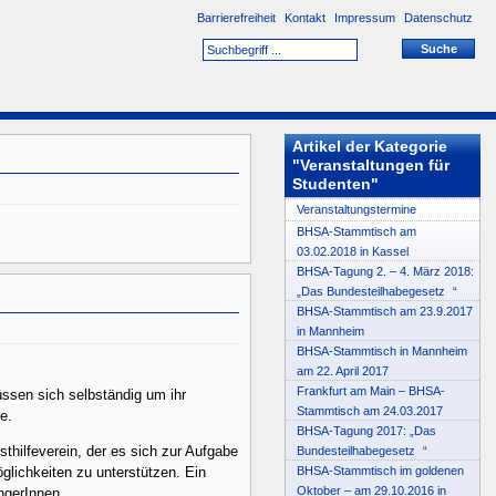
Barrierefreiheit
Kontakt
Impressum
Datenschutz
Artikel der Kategorie
"Veranstaltungen für
Studenten"
Veranstaltungstermine
BHSA-Stammtisch am
03.02.2018 in Kassel
BHSA-Tagung 2. – 4. März 2018:
„Das Bundesteilhabegesetz “
BHSA-Stammtisch am 23.9.2017
in Mannheim
BHSA-Stammtisch in Mannheim
am 22. April 2017
Frankfurt am Main – BHSA-
üssen sich selbständig um ihr
Stammtisch am 24.03.2017
e.
BHSA-Tagung 2017: „Das
thilfeverein, der es sich zur Aufgabe
Bundesteilhabegesetz “
BHSA-Stammtisch im goldenen
lichkeiten zu unterstützen. Ein
Oktober – am 29.10.2016 in
ngerInnen.