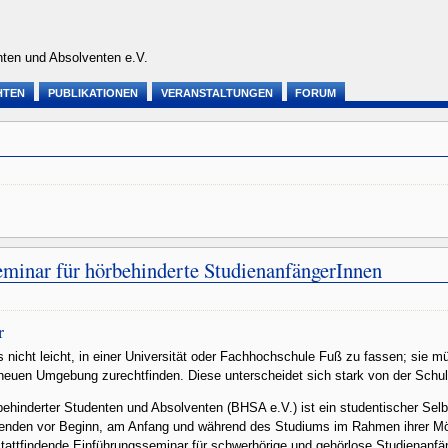
ten und Absolventen e.V.
HTEN
PUBLIKATIONEN
VERANSTALTUNGEN
FORUM
inar für hörbehinderte StudienanfängerInnen
r
s nicht leicht, in einer Universität oder Fachhochschule Fuß zu fassen; sie m
neuen Umgebung zurechtfinden. Diese unterscheidet sich stark von der Schul
hinderter Studenten und Absolventen (BHSA e.V.) ist ein studentischer Selbs
renden vor Beginn, am Anfang und während des Studiums im Rahmen ihrer Mög
 stattfindende Einführungsseminar für schwerhörige und gehörlose Studienanfä