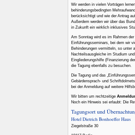
Wir werden in vielen Vorträgen ler
behinderungsbedingten Mehraufwands
berücksichtigt und wie der Antrag au
Außerdem werden wir über das Bundes
in Zukunft ein wirklich inklusives St
Am Sonntag wird es im Rahmen de
Einführungsseminars, bei dem wir vi
Behinderungen vermitteln, so unter 
Nachteilsausgleiche im Studium un
Eingliederungshilfe (Finanzierung de
die Tagung ebenfalls zu besuchen.
Die Tagung und das „Einführungssemi
Gebärdensprach- und Schriftdolmetsc
bei der Anmeldung auf weitere Hilfs
Wir bitten um rechtzeitige
Anmeldun
Noch ein Hinweis sei erlaubt: Die Ref
Tagungsort und Übernachtu
Hotel Dietrich Bonhoeffer Haus
Ziegelstraße 30