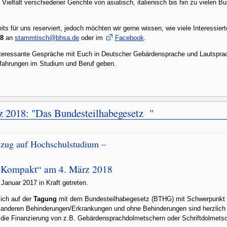
Vielfalt verschiedener Gerichte von asiatisch, italienisch bis hin zu vielen Bu
its für uns reserviert, jedoch möchten wir gerne wissen, wie viele Interessi
18
an
stammtisch@bhsa.de
oder im
Facebook
.
nteressante Gespräche mit Euch in Deutscher Gebärdensprache und Lautspra
fahrungen im Studium und Beruf geben.
z 2018: "Das Bundesteilhabegesetz "
ezug auf Hochschulstudium –
r Kompakt“ am 4. März 2018
Januar 2017 in Kraft getreten.
sich auf der
Tagung
mit dem Bundesteilhabegesetz (BTHG) mit Schwerpunkt
it anderen Behinderungen/Erkrankungen und ohne Behinderungen sind herzlic
r die Finanzierung von z.B. Gebärdensprachdolmetschern oder Schriftdolmets