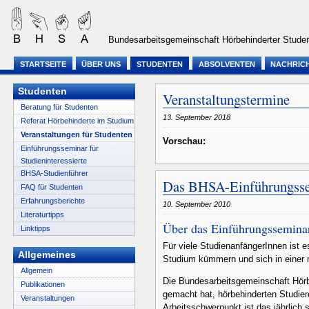
Bundesarbeitsgemeinschaft Hörbehinderter Studen
STARTSEITE
ÜBER UNS
STUDENTEN
ABSOLVENTEN
NACHRIC
Studenten
Veranstaltungstermine
Beratung für Studenten
13. September 2018
Referat Hörbehinderte im Studium
Veranstaltungen für Studenten
Vorschau:
Einführungsseminar für
Studieninteressierte
BHSA-Studienführer
Das BHSA-Einführungssem
FAQ für Studenten
Erfahrungsberichte
10. September 2010
Literaturtipps
Über das Einführungssemina
Linktipps
Für viele StudienanfängerInnen ist e
Allgemeines
Studium kümmern und sich in einer 
Allgemein
Die Bundesarbeitsgemeinschaft Hörbe
Publikationen
gemacht hat, hörbehinderten Studie
Veranstaltungen
Arbeitsschwerpunkt ist das jährlich