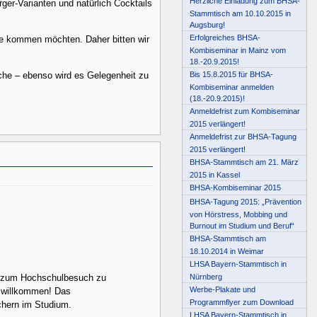
Herzliche Einladung zum BHSA-
rger-Varianten und natürlich Cocktails
Stammtisch am 10.10.2015 in
Augsburg!
Erfolgreiches BHSA-
erte kommen möchten. Daher bitten wir
Kombiseminar in Mainz vom
18.-20.9.2015!
Bis 15.8.2015 für BHSA-
che – ebenso wird es Gelegenheit zu
Kombiseminar anmelden
(18.-20.9.2015)!
Anmeldefrist zum Kombiseminar
2015 verlängert!
Anmeldefrist zur BHSA-Tagung
2015 verlängert!
BHSA-Stammtisch am 21. März
2015 in Kassel
BHSA-Kombiseminar 2015
BHSA-Tagung 2015: „Prävention
von Hörstress, Mobbing und
Burnout im Studium und Beruf“
BHSA-Stammtisch am
18.10.2014 in Weimar
LHSA Bayern-Stammtisch in
Nürnberg
 zum Hochschulbesuch zu
Werbe-Plakate und
h willkommen! Das
Programmflyer zum Download
chern im Studium.
LHSA Bayern-Stammtisch in