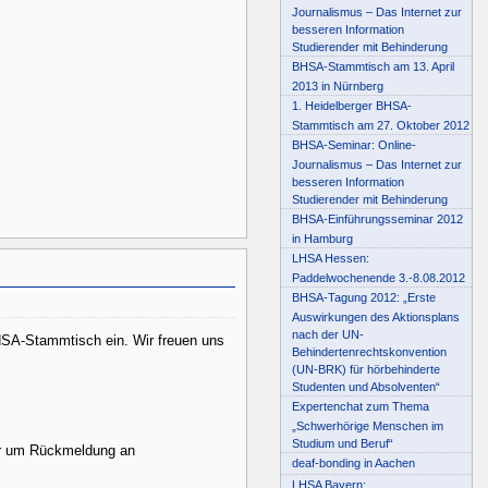
Journalismus – Das Internet zur
besseren Information
Studierender mit Behinderung
BHSA-Stammtisch am 13. April
2013 in Nürnberg
1. Heidelberger BHSA-
Stammtisch am 27. Oktober 2012
BHSA-Seminar: Online-
Journalismus – Das Internet zur
besseren Information
Studierender mit Behinderung
BHSA-Einführungsseminar 2012
in Hamburg
LHSA Hessen:
Paddelwochenende 3.-8.08.2012
BHSA-Tagung 2012: „Erste
Auswirkungen des Aktionsplans
nach der UN-
SA-Stammtisch ein. Wir freuen uns
Behindertenrechtskonvention
(UN-BRK) für hörbehinderte
Studenten und Absolventen“
Expertenchat zum Thema
„Schwerhörige Menschen im
Studium und Beruf“
wir um Rückmeldung an
deaf-bonding in Aachen
LHSA Bayern: