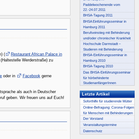
Paddelwochenende vom
22.-24.07.2011
BHSA-Tagung 2011
BHSA Einführungsseminar in
Hamburg 2011
Berufseinstieg mit Behinderung
und/oder chronischer Krankheit
Hochschule Darmstadt –
Studieren mit Behinderung
) (
Restaurant African Palace in
BHSA-Einführungsseminar in
(Haltestelle Werderstraße) zu
Hamburg 2010
BHSA-Tagung 2010
Das BHSA-Einführungsseminar
e
oder in
Facebook
gerne
für hörbehinderte
StudienanfängerInnen
tsprache als auch in Deutscher
Letzte Artikel
uf geben. Wir freuen uns auf Euch!
Soforthilfe für studierende Mütter
Online-Befragung: Corona-Folgen
für Menschen mit Behinderungen
Der Vorstand
Veranstaltungstermine
Datenschutz