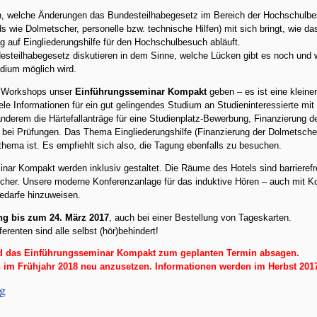
nen, welche Änderungen das Bundesteilhabegesetz im Bereich der Hochschulbe
 wie Dolmetscher, personelle bzw. technische Hilfen) mit sich bringt, wie
ag auf Eingliederungshilfe für den Hochschulbesuch abläuft.
teilhabegesetz diskutieren in dem Sinne, welche Lücken gibt es noch und wa
udium möglich wird.
r Workshops unser
Einführungsseminar Kompakt
geben – es ist eine klein
ele Informationen für ein gut gelingendes Studium an Studieninteressierte mi
anderem die Härtefallanträge für eine Studienplatz-Bewerbung, Finanzierung 
bei Prüfungen. Das Thema Eingliederungshilfe (Finanzierung der Dolmetscher 
thema ist. Es empfiehlt sich also, die Tagung ebenfalls zu besuchen.
ar Kompakt werden inklusiv gestaltet. Die Räume des Hotels sind barrierefre
her. Unsere moderne Konferenzanlage für das induktive Hören – auch mit Kop
bedarfe hinzuweisen.
g bis zum 24. März 2017
, auch bei einer Bestellung von Tageskarten.
erenten sind alle selbst (hör)behindert!
nd das Einführungsseminar Kompakt zum geplanten Termin absagen.
n im Frühjahr 2018 neu anzusetzen. Informationen werden im Herbst 2017
ng