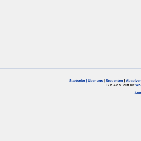
Startseite |
Über uns
|
Studenten
|
Absolve
BHSA e.V. läuft mit
Wo
Anm