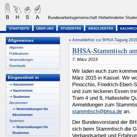
Bundesarbeitsgemeinschaft Hörbehinderter Studen
STARTSEITE
ÜBER UNS
STUDENTEN
ABSOLVENTEN
NACHRIC
«
Anmeldefrist zur BHSA-Tagung 2015 
Allgemeines
Allgemein
BHSA-Stammtisch am 
Publikationen
7. März 2015
Veranstaltungen
Downloads
Wir laden euch zum komme
Eingeordnet in
März 2015 in Kassel. Wir wo
Pinocchio, Friedrich-Ebert
-> Absolventen
und zum leckeren Essen treff
-> Nachrichten
-> Studenten
Tram 4 und 8, Haltestelle Q
Absolventen
Anmeldungen zum Stammtisc
-> Veranstaltungen für
stammtisch@bhsa.de
an.
Absolventen
Studenten
Der Bundesvorstand der BHS
-> Veranstaltungen für
sich beim Stammtisch die G
Studenten
Verbandsarbeit und Erfahru