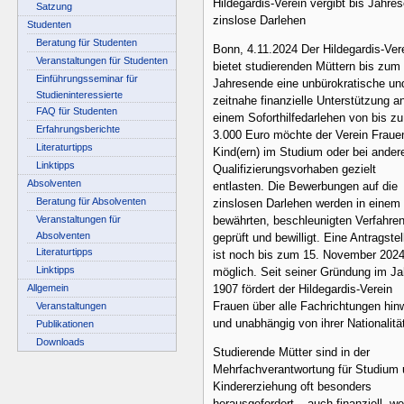
Hildegardis-Verein vergibt bis Jahre
Satzung
zinslose Darlehen
Studenten
Beratung für Studenten
Bonn, 4.11.2024 Der Hildegardis-Ver
Veranstaltungen für Studenten
bietet studierenden Müttern bis zum
Einführungsseminar für
Jahresende eine unbürokratische un
Studieninteressierte
zeitnahe finanzielle Unterstützung an
FAQ für Studenten
einem Soforthilfedarlehen von bis zu
Erfahrungsberichte
3.000 Euro möchte der Verein Fraue
Literaturtipps
Kind(ern) im Studium oder bei ander
Linktipps
Qualifizierungsvorhaben gezielt
Absolventen
entlasten. Die Bewerbungen auf die
Beratung für Absolventen
zinslosen Darlehen werden in einem
Veranstaltungen für
bewährten, beschleunigten Verfahre
Absolventen
geprüft und bewilligt. Eine Antragste
Literaturtipps
ist noch bis zum 15. November 202
Linktipps
möglich. Seit seiner Gründung im Ja
Allgemein
1907 fördert der Hildegardis-Verein
Frauen über alle Fachrichtungen hi
Veranstaltungen
und unabhängig von ihrer Nationalitä
Publikationen
Downloads
Studierende Mütter sind in der
Mehrfachverantwortung für Studium
Kindererziehung oft besonders
herausgefordert – auch finanziell, wei