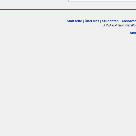
Startseite |
Über uns
|
Studenten
|
Absolve
BHSA e.V. läuft mit
Wo
Anm