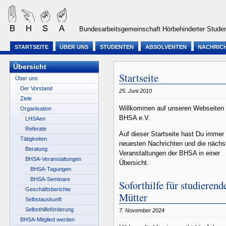
Bundesarbeitsgemeinschaft Hörbehinderter Studen
STARTSEITE
ÜBER UNS
STUDENTEN
ABSOLVENTEN
NACHRIC
Übersicht
Startseite
Über uns
Der Vorstand
25. Juni 2010
Ziele
Willkommen auf unseren Webseiten 
Organisation
BHSA e.V.
LHSAen
Referate
Auf dieser Startseite hast Du immer 
Tätigkeiten
neuesten Nachrichten und die nächs
Beratung
Veranstaltungen der BHSA in einer
BHSA-Veranstaltungen
Übersicht.
BHSA-Tagungen
BHSA-Seminare
Soforthilfe für studierend
Geschäftsberichte
Mütter
Selbstauskunft
Selbsthilfeförderung
7. November 2024
BHSA-Mitglied werden