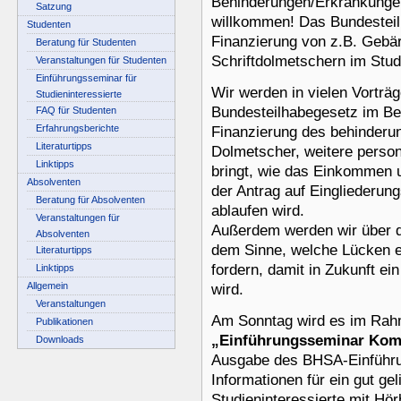
Behinderungen/Erkrankungen
Satzung
willkommen! Das Bundesteilh
Studenten
Finanzierung von z.B. Gebä
Beratung für Studenten
Schriftdolmetschern im Stu
Veranstaltungen für Studenten
Einführungsseminar für
Wir werden in vielen Vorträ
Studieninteressierte
Bundesteilhabegesetz im Be
FAQ für Studenten
Erfahrungsberichte
Finanzierung des behinder
Literaturtipps
Dolmetscher, weitere persone
Linktipps
bringt, wie das Einkommen 
Absolventen
der Antrag auf Eingliederun
Beratung für Absolventen
ablaufen wird.
Veranstaltungen für
Außerdem werden wir über d
Absolventen
dem Sinne, welche Lücken es
Literaturtipps
fordern, damit in Zukunft ei
Linktipps
Allgemein
wird.
Veranstaltungen
Am Sonntag wird es im Rah
Publikationen
„Einführungsseminar Kom
Downloads
Ausgabe des BHSA-Einführun
Informationen für ein gut g
Studieninteressierte mit Hö