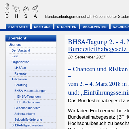
Bundesarbeitsgemeinschaft Hörbehinderter Studen
STARTSEITE
ÜBER UNS
STUDENTEN
ABSOLVENTEN
NACHRIC
Übersicht
BHSA-Tagung 2. - 4. 
Über uns
Bundesteilhabegesetz
Der Vorstand
Ziele
20. September 2017
Organisation
– Chancen und Risiken
LHSAen
–
Referate
Tätigkeiten
vom 2. – 4. März 2018 in 
Beratung
und: „Einführungssem
BHSA-Veranstaltungen
BHSA-Tagungen
Das Bundesteilhabegesetz is
BHSA-Seminare
Geschäftsberichte
Wir laden Euch erneut herzli
Selbstauskunft
Bundesteilhabegesetz (BTH
Selbsthilfeförderung
Hochschulbesuch zu beschäf
BHSA-Mitglied werden