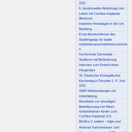
2011
6. bundesweiter Aktionstag zum
Leben mit Cochlea-Implantat
Illertissen
Induktive Höranlagen in der Uni
Bamberg
Erste AbsolventInnen des
Studiengangs für taube
GebärdensprachdolmetscherInne
n
Hochschule Darmstadt –
Studieren mit Behinderung
Interview zum Erwerb eines
Hörgerätes
33. Deutscher Evangelischer
Kirchentag in Dresden 1.-5. Juni
2011
SWR-Wahlsendungen mit
Untertitelung
Resolution zur einseitigen
Beeinflussung von Eltern
hörbehinderter Kinder zum
Cochlea-Implantat (CI)
BHSA e.V. twittert – folge uns!
Andreas Kammerbauer zum