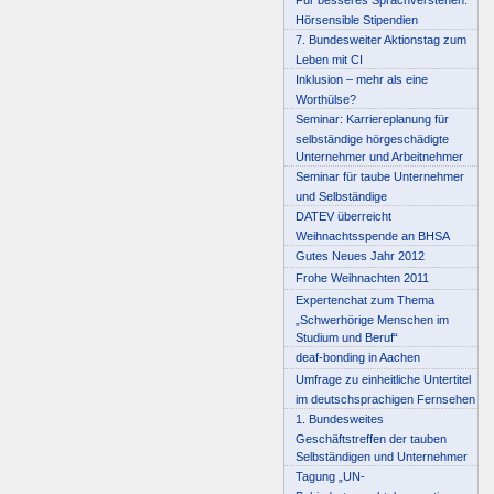
Hörsensible Stipendien
7. Bundesweiter Aktionstag zum
Leben mit CI
Inklusion – mehr als eine
Worthülse?
Seminar: Karriereplanung für
selbständige hörgeschädigte
Unternehmer und Arbeitnehmer
Seminar für taube Unternehmer
und Selbständige
DATEV überreicht
Weihnachtsspende an BHSA
Gutes Neues Jahr 2012
Frohe Weihnachten 2011
Expertenchat zum Thema
„Schwerhörige Menschen im
Studium und Beruf“
deaf-bonding in Aachen
Umfrage zu einheitliche Untertitel
im deutschsprachigen Fernsehen
1. Bundesweites
Geschäftstreffen der tauben
Selbständigen und Unternehmer
Tagung „UN-