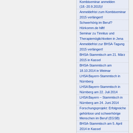
Kombiseminar anmelden
(18.-20.9.2015)!
Anmeldefrist zum Kombiseminar
2015 verlängert!
Schwerhörig im Beruf?
Hörkomm.de hilft!
Seminar zu Tinnitus und
Therapiemöglichkeiten in Jena
Anmeldefrist zur BHSA-Tagung
2015 verlängert!
BHSA-Stammtisch am 21. März
2015 in Kassel
BHSA-Stammtisch am
18.10.2014 in Weimar
LHSA Bayern-Stammtisch in
Nürnberg
LHSA Bayern-Stammtisch in
Nürnberg am 22. Juli 2014
LHSA Bayern – Stammtisch in
Nürnberg am 24. Juni 2014
Forschungsprojekt: Erfolgreiche
gehörlose und schwerhörige
Menschen im Beruf (EGSB)
BHSA-Stammtisch am 5. April
2014 in Kassel