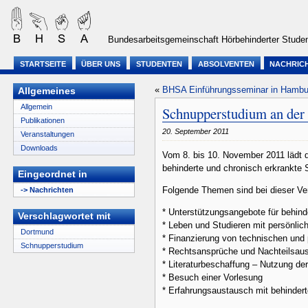
Bundesarbeitsgemeinschaft Hörbehinderter Studen
STARTSEITE
ÜBER UNS
STUDENTEN
ABSOLVENTEN
NACHRIC
«
BHSA Einführungsseminar in Hambu
Allgemeines
Allgemein
Schnupperstudium an de
Publikationen
20. September 2011
Veranstaltungen
Downloads
Vom 8. bis 10. November 2011 lädt
behinderte und chronisch erkrankte 
Eingeordnet in
Folgende Themen sind bei dieser Ve
-> Nachrichten
* Unterstützungsangebote für behin
Verschlagwortet mit
* Leben und Studieren mit persönlic
Dortmund
* Finanzierung von technischen und 
Schnupperstudium
* Rechtsansprüche und Nachteilsau
* Literaturbeschaffung – Nutzung der
* Besuch einer Vorlesung
* Erfahrungsaustausch mit behinder