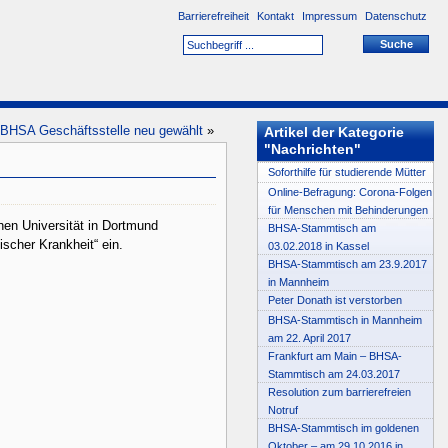
Barrierefreiheit
Kontakt
Impressum
Datenschutz
BHSA Geschäftsstelle neu gewählt
»
Artikel der Kategorie
"Nachrichten"
Soforthilfe für studierende Mütter
Online-Befragung: Corona-Folgen
für Menschen mit Behinderungen
en Universität in Dortmund
BHSA-Stammtisch am
scher Krankheit“ ein.
03.02.2018 in Kassel
BHSA-Stammtisch am 23.9.2017
in Mannheim
Peter Donath ist verstorben
BHSA-Stammtisch in Mannheim
am 22. April 2017
Frankfurt am Main – BHSA-
Stammtisch am 24.03.2017
Resolution zum barrierefreien
Notruf
BHSA-Stammtisch im goldenen
Oktober – am 29.10.2016 in