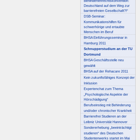
Behindertenrechtskonvention:
Deutschland auf dem Weg zur
barrierefreien Gesellschaft?!“
DSB-Seminar:
Kommunikationshilfen für
schwerhörige und ertaubte
Menschen im Beruf
BHSA Einführungsseminar in
Hamburg 2011
Schnupperstudium an der TU
Dortmund
BHSA Geschäftsstelle neu
gewählt
BHSA auf der Rehacare 2011
Kein zukunftsfähiges Konzept der
Inklusion
Expertenchat zum Thema
„Psychologische Aspekte der
Hörschädigung“
Berufseinstieg mit Behinderung
und/oder chronischer Krankheit
Barrierefrei Studieren an der
Leibniz Universität Hannover
Sondererhebung „beeinträchtigt
studieren“ des Deutschen
Studentenwerks startet im Mai