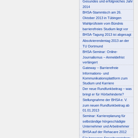
Gesundes und erfolgreiches Jahr
2014
BHSA-Stammtisch am 26.
Oktober 2013 in Tübingen
Wahlprüfstein vom Bündnis
barrierefreies Studium liegt vor
BHSA-Tagung 2013 ist abgesagt
Absolvierendentag 2013 an der
TU Dortmund
BHSA-Seminar: Online-
Journalismus – Anmeldefrist
verlängert
Gateway – Barrierefreie
Informations- und
Kommunikationsplattform zum
Studium und Karriere
Der neue Rundfunkbeitrag – was
bringt er für Hörbehinderte?
Stellungnahme der BHSA e. V.
zum neuen Rundfunkbeitrag ab
01.01.2013
Seminar: Karriereplanung für
selbständige hörgeschädigte
Unternehmer und Arbeitnehmer
BHSA auf der Rehacare 2012
Für besseres Sprachverstehen: