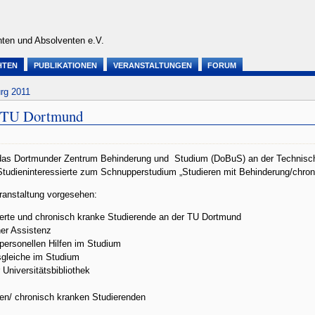
ten und Absolventen e.V.
HTEN
PUBLIKATIONEN
VERANSTALTUNGEN
FORUM
rg 2011
r TU Dortmund
 das Dortmunder Zentrum Behinderung und Studium (DoBuS) an der Technisch
Studieninteressierte zum Schnupperstudium „Studieren mit Behinderung/chroni
ranstaltung vorgesehen:
derte und chronisch kranke Studierende an der TU Dortmund
her Assistenz
personellen Hilfen im Studium
sgleiche im Studium
 Universitätsbibliothek
ten/ chronisch kranken Studierenden