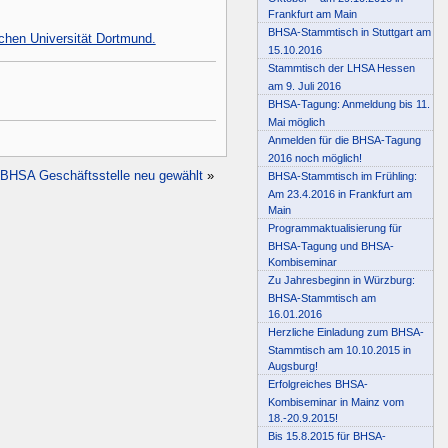
Frankfurt am Main
BHSA-Stammtisch in Stuttgart am
hen Universität Dortmund.
15.10.2016
Stammtisch der LHSA Hessen
am 9. Juli 2016
BHSA-Tagung: Anmeldung bis 11.
Mai möglich
Anmelden für die BHSA-Tagung
2016 noch möglich!
BHSA Geschäftsstelle neu gewählt
»
BHSA-Stammtisch im Frühling:
Am 23.4.2016 in Frankfurt am
Main
Programmaktualisierung für
BHSA-Tagung und BHSA-
Kombiseminar
Zu Jahresbeginn in Würzburg:
BHSA-Stammtisch am
16.01.2016
Herzliche Einladung zum BHSA-
Stammtisch am 10.10.2015 in
Augsburg!
Erfolgreiches BHSA-
Kombiseminar in Mainz vom
18.-20.9.2015!
Bis 15.8.2015 für BHSA-