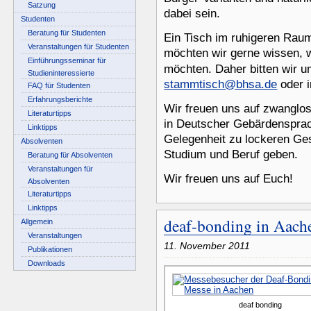
Satzung
dabei sein.
Studenten
Beratung für Studenten
Ein Tisch im ruhigeren Raum 
Veranstaltungen für Studenten
möchten wir gerne wissen, w
Einführungsseminar für
möchten. Daher bitten wir
Studieninteressierte
stammtisch@bhsa.de
oder 
FAQ für Studenten
Erfahrungsberichte
Wir freuen uns auf zwanglo
Literaturtipps
in Deutscher Gebärdensprac
Linktipps
Gelegenheit zu lockeren Ge
Absolventen
Studium und Beruf geben.
Beratung für Absolventen
Veranstaltungen für
Wir freuen uns auf Euch!
Absolventen
Literaturtipps
Linktipps
deaf-bonding in Aach
Allgemein
Veranstaltungen
11. November 2011
Publikationen
Downloads
deaf bonding