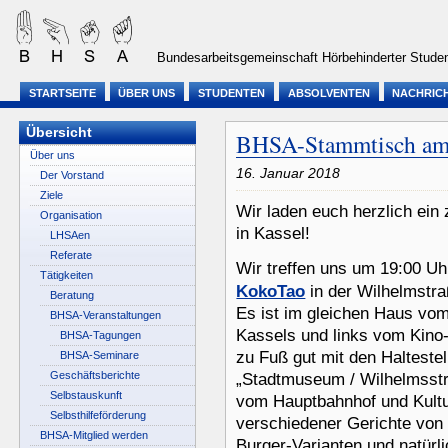
Bundesarbeitsgemeinschaft Hörbehinderter Studen
STARTSEITE
ÜBER UNS
STUDENTEN
ABSOLVENTEN
NACHRIC
Übersicht
BHSA-Stammtisch am 
Über uns
16. Januar 2018
Der Vorstand
Ziele
Wir laden euch herzlich e
Organisation
in Kassel!
LHSAen
Referate
Wir treffen uns um 19:00 Uh
Tätigkeiten
KokoTao
in der Wilhelmstra
Beratung
Es ist im gleichen Haus vom
BHSA-Veranstaltungen
Kassels und links vom Kino-
BHSA-Tagungen
zu Fuß gut mit den Halteste
BHSA-Seminare
Geschäftsberichte
„Stadtmuseum / Wilhelmsstra
Selbstauskunft
vom Hauptbahnhof und Kultur
Selbsthilfeförderung
verschiedener Gerichte von a
BHSA-Mitglied werden
Burger-Varianten und natürli