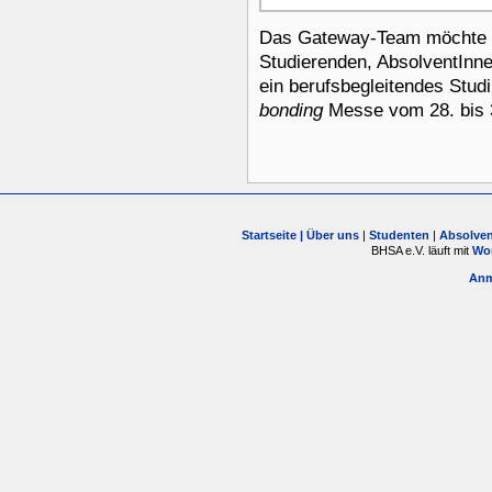
Das Gateway-Team möchte a
Studierenden, AbsolventInnen
ein berufsbegleitendes Stud
bonding
Messe vom 28. bis 
Startseite |
Über uns
|
Studenten
|
Absolve
BHSA e.V. läuft mit
Wo
Anm