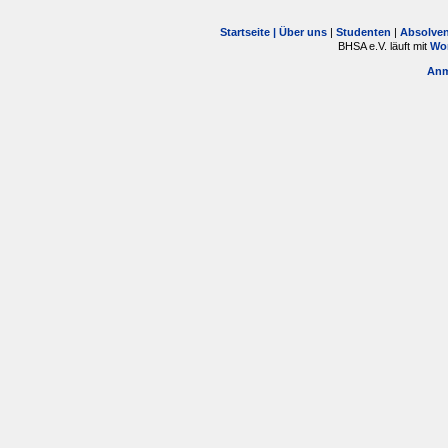
Startseite |
Über uns
|
Studenten
|
Absolve
BHSA e.V. läuft mit
Wo
Anm