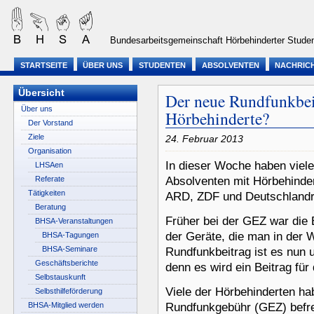
Bundesarbeitsgemeinschaft Hörbehinderter Studen
STARTSEITE
ÜBER UNS
STUDENTEN
ABSOLVENTEN
NACHRIC
Übersicht
Der neue Rundfunkbeit
Über uns
Hörbehinderte?
Der Vorstand
Ziele
24. Februar 2013
Organisation
In dieser Woche haben viel
LHSAen
Referate
Absolventen mit Hörbehinder
Tätigkeiten
ARD, ZDF und Deutschlandra
Beratung
Früher bei der GEZ war die
BHSA-Veranstaltungen
der Geräte, die man in der
BHSA-Tagungen
BHSA-Seminare
Rundfunkbeitrag ist es nun 
Geschäftsberichte
denn es wird ein Beitrag für
Selbstauskunft
Viele der Hörbehinderten ha
Selbsthilfeförderung
BHSA-Mitglied werden
Rundfunkgebühr (GEZ) befre