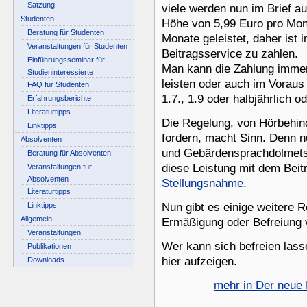
Satzung
viele werden nun im Brief au
Studenten
Höhe von 5,99 Euro pro Mona
Beratung für Studenten
Monate geleistet, daher ist 
Veranstaltungen für Studenten
Beitragsservice zu zahlen.
Einführungsseminar für
Man kann die Zahlung immer 
Studieninteressierte
leisten oder auch im Voraus z
FAQ für Studenten
1.7., 1.9 oder halbjährlich 
Erfahrungsberichte
Literaturtipps
Die Regelung, von Hörbehin
Linktipps
fordern, macht Sinn. Denn n
Absolventen
und Gebärdensprachdolmets
Beratung für Absolventen
diese Leistung mit dem Beit
Veranstaltungen für
Absolventen
Stellungsnahme
.
Literaturtipps
Linktipps
Nun gibt es einige weitere 
Allgemein
Ermäßigung oder Befreiung v
Veranstaltungen
Wer kann sich befreien las
Publikationen
hier aufzeigen.
Downloads
mehr in Der neue 