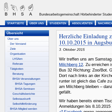
Bundesarbeitsgemeinschaft Hörbehinderter Studen
STARTSEITE
ÜBER UNS
STUDENTEN
ABSOLVENTEN
NACHRIC
Übersicht
Herzliche Einladung
Über uns
10.10.2015 in Augsbu
Der Vorstand
Ziele
3. Oktober 2015
Organisation
Wir treffen uns am Samsta
LHSAen
Referate
Milchberg 12
. Zu erreichen
Tätigkeiten
Bus 32 Richtung: Zoo/Bot. Ga
Beratung
Dort nach links an der Kirch
BHSA-Veranstaltungen
runter ist gleich das Cafe z
BHSA-Tagungen
am Milchberg bleiben – dana
BHSA-Seminare
gefällt.
Geschäftsberichte
Selbstauskunft
Wir haben bereits einen Tis
Selbsthilfeförderung
Anmeldungen bis 8.10.2015
BHSA-Mitglied werden
Facebook
gerne angeno