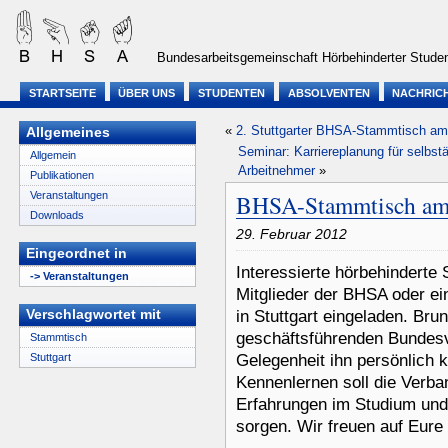
Bundesarbeitsgemeinschaft Hörbehinderter Studen
STARTSEITE
ÜBER UNS
STUDENTEN
ABSOLVENTEN
NACHRIC
«
2. Stuttgarter BHSA-Stammtisch am
Allgemeines
Seminar: Karriereplanung für selbs
Allgemein
Arbeitnehmer
»
Publikationen
Veranstaltungen
BHSA-Stammtisch am 2
Downloads
29. Februar 2012
Eingeordnet in
Interessierte hörbehinderte
-> Veranstaltungen
Mitglieder der BHSA oder e
Verschlagwortet mit
in Stuttgart eingeladen. Br
geschäftsführenden Bundes
Stammtisch
Gelegenheit ihn persönlich
Stuttgart
Kennenlernen soll die Verb
Erfahrungen im Studium und
sorgen. Wir freuen auf Eure