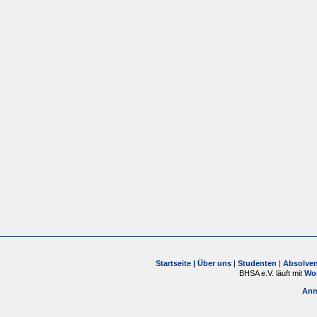
Startseite |
Über uns
|
Studenten
|
Absolve
BHSA e.V. läuft mit
Wo
Anm