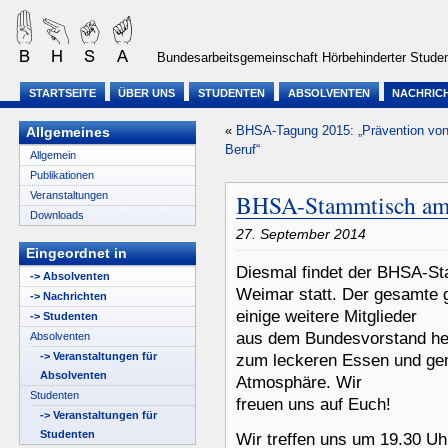
Bundesarbeitsgemeinschaft Hörbehinderter Studen
STARTSEITE
ÜBER UNS
STUDENTEN
ABSOLVENTEN
NACHRIC
«
BHSA-Tagung 2015: „Prävention von
Allgemeines
Beruf“
Allgemein
Publikationen
Veranstaltungen
BHSA-Stammtisch am 
Downloads
27. September 2014
Eingeordnet in
Diesmal findet der BHSA-St
-> Absolventen
Weimar statt. Der gesamte 
-> Nachrichten
einige weitere Mitglieder
-> Studenten
aus dem Bundesvorstand hei
Absolventen
-> Veranstaltungen für
zum leckeren Essen und gem
Absolventen
Atmosphäre. Wir
Studenten
freuen uns auf Euch!
-> Veranstaltungen für
Studenten
Wir treffen uns um 19.30 U