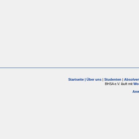
Startseite |
Über uns
|
Studenten
|
Absolve
BHSA e.V. läuft mit
Wo
Anm