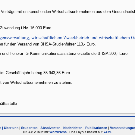
g-Verträge mit entsprechenden Wirtschaftsunternehmen aus dem Gesundheits
Zuwendung i.Hv. 16.000 Euro.
ensverwaltung, wirtschaftlichem Zweckbetrieb und wirtschaftlichem Ge
en für den Versand von BHSA-Studienführer 113,- Euro.
 und Honorar für Kommunikationsassistenz erzielte die BHSA 300,- Euro.
m Geschäftsjahr betrug 35.943,36 Euro.
eit von Wirtschaftsunternehmen zu stehen.
äftsstelle
e |
Über uns
|
Studenten
|
Absolventen
|
Nachrichten
|
Publikationen
|
Veranstaltunge
BHSA e.V. läuft mit
WordPress
| Das Layout basiert auf
YAML
.