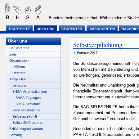
Bundesarbeitsgemeinschaft Hörbehinderter Studen
STARTSEITE
ÜBER UNS
STUDENTEN
ABSOLVENTEN
NACHRIC
Über uns
Selbstverpflichtung
Der Vorstand
1. Februar 2017
Ziele
Organisation
Die Bundesarbeitsgemeinschaft Hörbe
LHSAen
von Menschen mit Behinderung und c
Referate
schwerhörigen, gehörlosen, ertaubt
Tätigkeiten
Die Neutralität und Unabhängigkeit
Beratung
finanzielle Eigenständigkeit, demokr
BHSA-Veranstaltungen
Interessenvertretung zu gewährleist
BHSA-Tagungen
BHSA-Seminare
Die BAG SELBSTHILFE hat in ihrer 
Geschäftsberichte
Zusammenarbeit mit Personen des pr
Selbstauskunft
Gesundheitswesen“ verabschiedet. De
Selbsthilfeförderung
Besonderheit dieser Leitsätze ist
BHSA-Mitglied werden
PARITÄTISCHEN erarbeitet und einst
Satzung