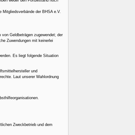
leiben weder den Fortbestand noch
ie Mitgliedsverbände der BHSA e.V.
rm von Geldbeträgen zugewendet; der
che Zuwendungen mit keinerlei
rden. Es liegt folgende Situation
smittelhersteller und
hlrechte. Laut unserer Wahlordnung
bsthilfeorganisationen.
ftlichen Zweckbetrieb und dem