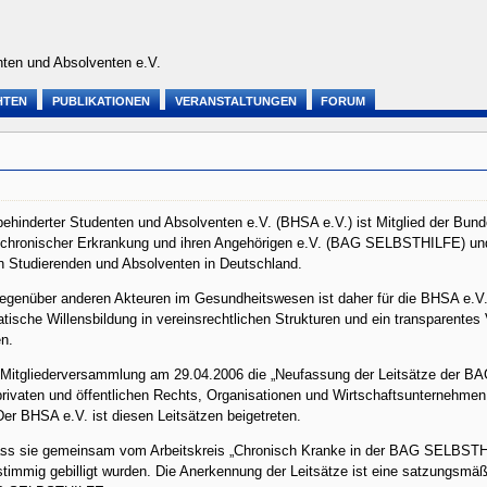
ten und Absolventen e.V.
HTEN
PUBLIKATIONEN
VERANSTALTUNGEN
FORUM
hinderter Studenten und Absolventen e.V. (BHSA e.V.) ist Mitglied der Bund
hronischer Erkrankung und ihren Angehörigen e.V. (BAG SELBSTHILFE) und v
en Studierenden und Absolventen in Deutschland.
 gegenüber anderen Akteuren im Gesundheitswesen ist daher für die BHSA e.V
atische Willensbildung in vereinsrechtlichen Strukturen und ein transparentes
en.
Mitgliederversammlung am 29.04.2006 die „Neufassung der Leitsätze der B
ivaten und öffentlichen Rechts, Organisationen und Wirtschaftsunternehmen
r BHSA e.V. ist diesen Leitsätzen beigetreten.
, dass sie gemeinsam vom Arbeitskreis „Chronisch Kranke in der BAG SELB
immig gebilligt wurden. Die Anerkennung der Leitsätze ist eine satzungsmäß