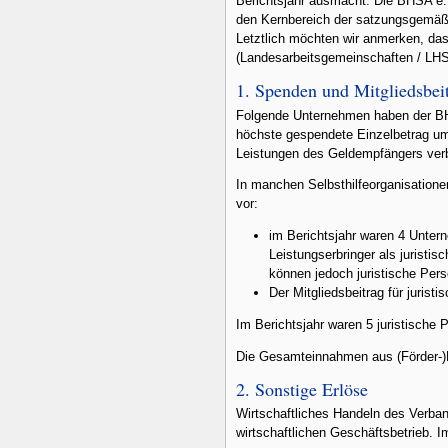
Berichtsjahr ausmacht. Die BHSA e.V
den Kernbereich der satzungsgemäßen
Letztlich möchten wir anmerken, das
(Landesarbeitsgemeinschaften / LHS
1. Spenden und Mitgliedsbei
Folgende Unternehmen haben der BHS
höchste gespendete Einzelbetrag u
Leistungen des Geldempfängers ver
In manchen Selbsthilfeorganisatione
vor:
im Berichtsjahr waren 4 Untern
Leistungserbringer als juristi
können jedoch juristische Pers
Der Mitgliedsbeitrag für jurist
Im Berichtsjahr waren 5 juristische P
Die Gesamteinnahmen aus (Förder-)Mi
2. Sonstige Erlöse
Wirtschaftliches Handeln des Verba
wirtschaftlichen Geschäftsbetrieb. I