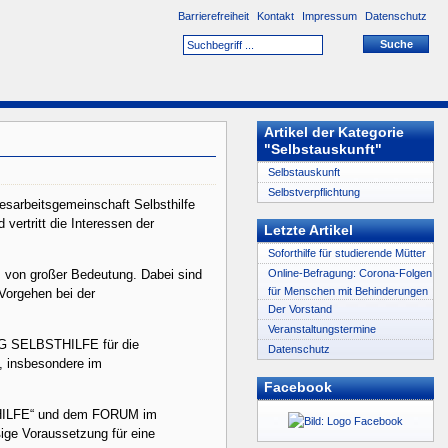
Barrierefreiheit
Kontakt
Impressum
Datenschutz
Artikel der Kategorie
"Selbstauskunft"
Selbstauskunft
Selbstverpflichtung
esarbeitsgemeinschaft Selbsthilfe
ertritt die Interessen der
Letzte Artikel
Soforthilfe für studierende Mütter
Online-Befragung: Corona-Folgen
. von großer Bedeutung. Dabei sind
für Menschen mit Behinderungen
 Vorgehen bei der
Der Vorstand
Veranstaltungstermine
AG SELBSTHILFE für die
Datenschutz
, insbesondere im
Facebook
STHILFE“ und dem FORUM im
ige Voraussetzung für eine