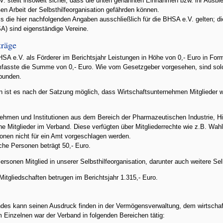
. stellt insoweit sicher, dass die unten genannten Einnahmen bzw. ihr Ausb
 Arbeit der Selbsthilfeorganisation gefährden können.
s die hier nachfolgenden Angaben ausschließlich für die BHSA e.V. gelten; d
A) sind eigenständige Vereine.
träge
A e.V. als Förderer im Berichtsjahr Leistungen in Höhe von 0,- Euro in Fo
mfasste die Summe von 0,- Euro. Wie vom Gesetzgeber vorgesehen, sind sol
bunden.
n ist es nach der Satzung möglich, dass Wirtschaftsunternehmen Mitglieder we
ehmen und Institutionen aus dem Bereich der Pharmazeutischen Industrie, Hilf
sche Mitglieder im Verband. Diese verfügten über Mitgliederrechte wie z.B. Wa
onen nicht für ein Amt vorgeschlagen werden.
ische Personen beträgt 50,- Euro.
ersonen Mitglied in unserer Selbsthilfeorganisation, darunter auch weitere Sel
tgliedschaften betrugen im Berichtsjahr 1.315,- Euro.
ndes kann seinen Ausdruck finden in der Vermögensverwaltung, dem wirtscha
m Einzelnen war der Verband in folgenden Bereichen tätig: