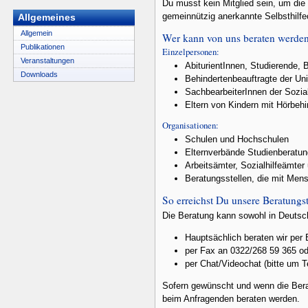
Du musst kein Mitglied sein, um die
gemeinnützig anerkannte Selbsthilfe
Allgemeines
Allgemein
Wer kann von uns beraten werde
Publikationen
Einzelpersonen:
Veranstaltungen
AbiturientInnen, Studierende, 
Downloads
Behindertenbeauftragte der Un
SachbearbeiterInnen der Sozial
Eltern von Kindern mit Hörbeh
Organisationen:
Schulen und Hochschulen
Elternverbände Studienberatun
Arbeitsämter, Sozialhilfeämter
Beratungsstellen, die mit Men
So erreichst Du unsere Beratungst
Die Beratung kann sowohl in Deutsc
Hauptsächlich beraten wir per
per Fax an 0322/268 59 365 od
per Chat/Videochat (bitte um 
Sofern gewünscht und wenn die Bera
beim Anfragenden beraten werden.