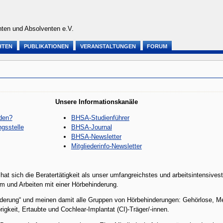
ten und Absolventen e.V.
HTEN
PUBLIKATIONEN
VERANSTALTUNGEN
FORUM
n
Unsere Informationskanäle
den?
BHSA-Studienführer
gsstelle
BHSA-Journal
BHSA-Newsletter
Mitgliederinfo-Newsletter
at sich die Beratertätigkeit als unser umfangreichstes und arbeitsintensives
 und Arbeiten mit einer Hörbehinderung.
nderung“ und meinen damit alle Gruppen von Hörbehinderungen: Gehörlose, Me
gkeit, Ertaubte und Cochlear-Implantat (CI)-Träger/-innen.