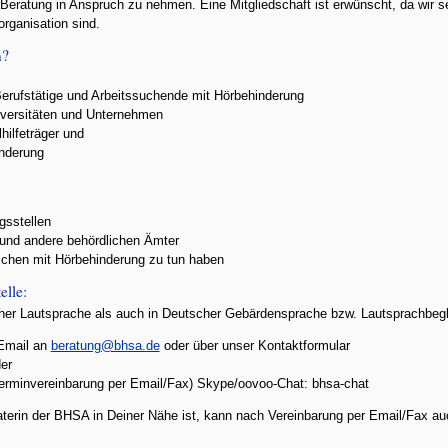
 Beratung in Anspruch zu nehmen. Eine Mitgliedschaft ist erwünscht, da wir s
organisation sind.
n?
Berufstätige und Arbeitssuchende mit Hörbehinderung
iversitäten und Unternehmen
hilfeträger und
inderung
gsstellen
 und andere behördlichen Ämter
schen mit Hörbehinderung zu tun haben
elle:
her Lautsprache als auch in Deutscher Gebärdensprache bzw. Lautsprachbegl
 Email an
beratung@bhsa.de
oder über unser Kontaktformular
er
Terminvereinbarung per Email/Fax) Skype/oovoo-Chat: bhsa-chat
terin der BHSA in Deiner Nähe ist, kann nach Vereinbarung per Email/Fax auc