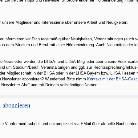
ber zahlreiche Tipps und Hinweise für Studierende mit Hörbehinderung informi
r unsere Mitglieder und Interessierte über unsere Arbeit und Neuigkeiten.
r informieren wir Dich regelmäßig über Neuigkeiten, Veranstaltungen (auch 
 aus dem Studium und Beruf mit einer Hörbehinderung. Auch Nichtmitglieder 
nfo-Newsletter werden die BHSA- und LHSA-Mitglieder über unsere Vereinsarbe
rund um Studium/Beruf, Veranstaltungen und ggf. zur Rechtssprechung/Inklusi
ender Mitgliedschaft in der BHSA oder in der LHSA Bayern bzw. LHSA Hessen 
en Newsletter abonnieren? Wunderbar! Bitte nimm
Kontakt mit der BHSA-Gesch
fo-Newsletter-Abo“ und mit Deinem vollständigen Namen.
. abonnieren
.V. informiert schnell und unkompliziert via EMail über aktuelle Nachrichten