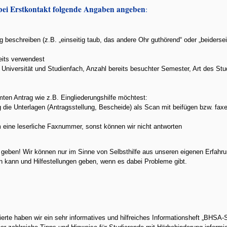
 bei Erstkontakt folgende Angaben angeben
:
ig beschreiben (z.B. „einseitig taub, das andere Ohr guthörend“ oder „beiderse
reits verwendest
, Universität und Studienfach, Anzahl bereits besuchter Semester, Art des S
en Antrag wie z.B. Eingliederungshilfe möchtest:
g die Unterlagen (Antragsstellung, Bescheide) als Scan mit beifügen bzw. faxen
m eine leserliche Faxnummer, sonst können wir nicht antworten
g geben! Wir können nur im Sinne von Selbsthilfe aus unseren eigenen Erfahru
en kann und Hilfestellungen geben, wenn es dabei Probleme gibt.
erte haben wir ein sehr informatives und hilfreiches Informationsheft „BHSA-St