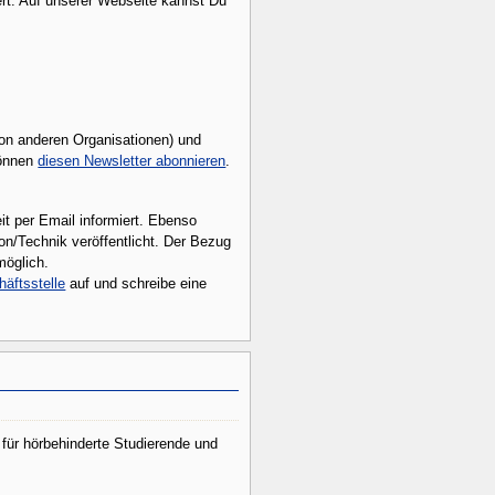
ert. Auf unserer Webseite kannst Du
von anderen Organisationen) und
können
diesen Newsletter abonnieren
.
it per Email informiert. Ebenso
on/Technik veröffentlicht. Der Bezug
möglich.
äftsstelle
auf und schreibe eine
 für hörbehinderte Studierende und