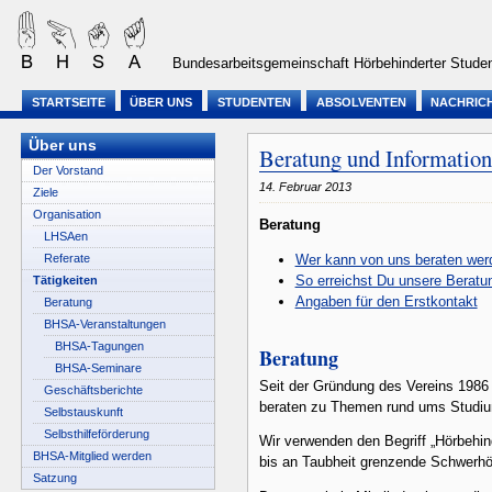
Bundesarbeitsgemeinschaft Hörbehinderter Studen
STARTSEITE
ÜBER UNS
STUDENTEN
ABSOLVENTEN
NACHRIC
Über uns
Beratung und Informatio
Der Vorstand
14. Februar 2013
Ziele
Organisation
Beratung
LHSAen
Referate
Wer kann von uns beraten wer
So erreichst Du unsere Beratun
Tätigkeiten
Angaben für den Erstkontakt
Beratung
BHSA-Veranstaltungen
BHSA-Tagungen
Beratung
BHSA-Seminare
Seit der Gründung des Vereins 1986 h
Geschäftsberichte
beraten zu Themen rund ums Studium
Selbstauskunft
Selbsthilfeförderung
Wir verwenden den Begriff „Hörbehi
BHSA-Mitglied werden
bis an Taubheit grenzende Schwerhöri
Satzung