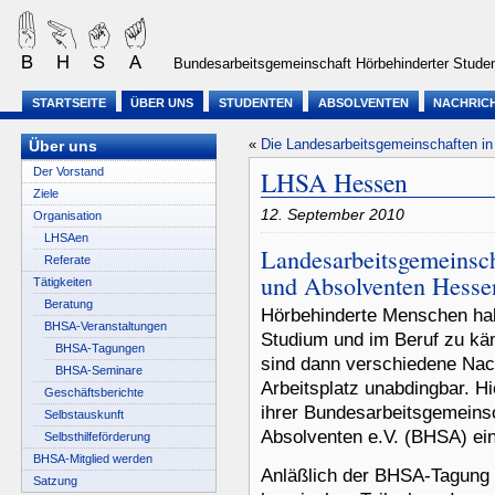
Bundesarbeitsgemeinschaft Hörbehinderter Studen
STARTSEITE
ÜBER UNS
STUDENTEN
ABSOLVENTEN
NACHRIC
«
Die Landesarbeitsgemeinschaften i
Über uns
Der Vorstand
LHSA Hessen
Ziele
12. September 2010
Organisation
LHSAen
Landesarbeitsgemeinsch
Referate
und Absolventen Hesse
Tätigkeiten
Beratung
Hörbehinderte Menschen hab
BHSA-Veranstaltungen
Studium und im Beruf zu kä
BHSA-Tagungen
sind dann verschiedene Nac
BHSA-Seminare
Arbeitsplatz unabdingbar. H
Geschäftsberichte
ihrer Bundesarbeitsgemeins
Selbstauskunft
Absolventen e.V. (BHSA) ein
Selbsthilfeförderung
BHSA-Mitglied werden
Anläßlich der BHSA-Tagung 
Satzung