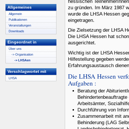
hessischen TeilnehmerInnen
zu gründen. Im März 1987 w
Allgemeines
wurde die LHSA Hessen gegr
Allgemein
eingetragen.
Publikationen
Veranstaltungen
Die Zielsetzung der LHSA H
Downloads
Die LHSA Hessen hat scho
Eingeordnet in
ausgerichtet.
Über uns
Wichtig ist der LHSA Hessen
-> Organisation
Hilfestellung gegeben werd
-> LHSAen
Erfahrungsaustausch diene
Verschlagwortet mit
Die LHSA Hessen verfo
LHSA
Aufgaben :
Beratung der Abiturient
Behindertenbeauftragte
Arbeitsämter, Sozialhilf
Durchführung von Infor
Zusammenarbeit mit an
Behinderung (LAG Selbs
Landesbehindertenrat, 