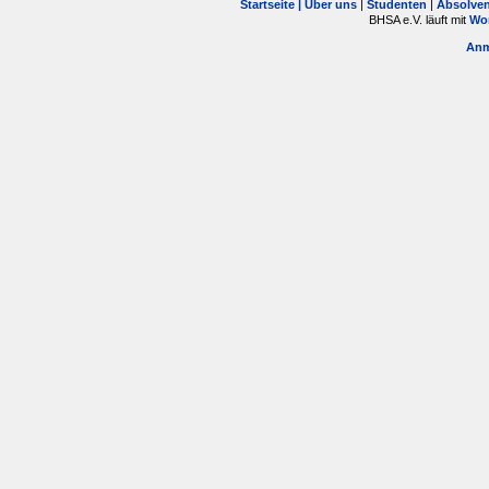
Startseite |
Über uns
|
Studenten
|
Absolve
BHSA e.V. läuft mit
Wo
Anm