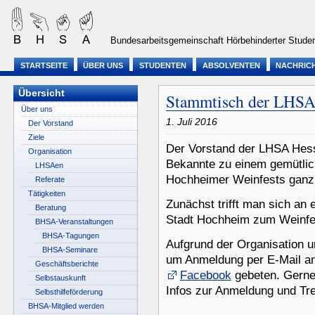
Bundesarbeitsgemeinschaft Hörbehinderter Studen
STARTSEITE
ÜBER UNS
STUDENTEN
ABSOLVENTEN
NACHRIC
Übersicht
Stammtisch der LHSA 
Über uns
1. Juli 2016
Der Vorstand
Ziele
Der Vorstand der LHSA Hess
Organisation
Bekannte zu einem gemütli
LHSAen
Hochheimer Weinfests ganz
Referate
Tätigkeiten
Zunächst trifft man sich an
Beratung
Stadt Hochheim zum Weinfe
BHSA-Veranstaltungen
BHSA-Tagungen
Aufgrund der Organisation u
BHSA-Seminare
um Anmeldung per E-Mail a
Geschäftsberichte
Facebook
gebeten. Gerne 
Selbstauskunft
Infos zur Anmeldung und Tre
Selbsthilfeförderung
BHSA-Mitglied werden